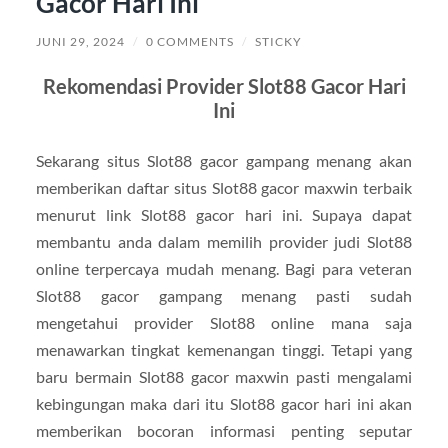
Gacor Hari Ini
JUNI 29, 2024
/
0 COMMENTS
/
STICKY
Rekomendasi Provider Slot88 Gacor Hari
Ini
Sekarang situs Slot88 gacor gampang menang akan
memberikan daftar situs Slot88 gacor maxwin terbaik
menurut link Slot88 gacor hari ini. Supaya dapat
membantu anda dalam memilih provider judi Slot88
online terpercaya mudah menang. Bagi para veteran
Slot88 gacor gampang menang pasti sudah
mengetahui provider Slot88 online mana saja
menawarkan tingkat kemenangan tinggi. Tetapi yang
baru bermain Slot88 gacor maxwin pasti mengalami
kebingungan maka dari itu Slot88 gacor hari ini akan
memberikan bocoran informasi penting seputar