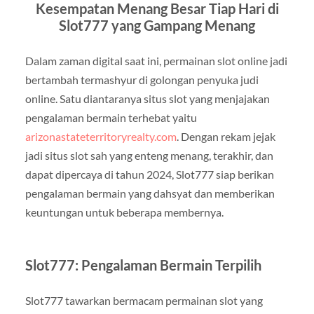
Kesempatan Menang Besar Tiap Hari di
Slot777 yang Gampang Menang
Dalam zaman digital saat ini, permainan slot online jadi
bertambah termashyur di golongan penyuka judi
online. Satu diantaranya situs slot yang menjajakan
pengalaman bermain terhebat yaitu
arizonastateterritoryrealty.com
. Dengan rekam jejak
jadi situs slot sah yang enteng menang, terakhir, dan
dapat dipercaya di tahun 2024, Slot777 siap berikan
pengalaman bermain yang dahsyat dan memberikan
keuntungan untuk beberapa membernya.
Slot777: Pengalaman Bermain Terpilih
Slot777 tawarkan bermacam permainan slot yang