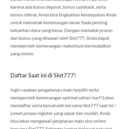
karena ada bonus deposit, bonus cashback, serta
bonus referal, Anda bisa tingkatkan kesempatan Anda
untuk mencetak kemenangan besar tiada penting
keluarkan dana yang besar. Dengan memakai promo
dan bonus yang ditawari oleh Slot777, Anda dapat
memperoleh kemenangan maksimum bermodalkan
yang minim.
Daftar Saat ini di Slot777!
Ingin rasakan pengalaman main terpilih serta
memperoleh kemenangan optimal sehari-hari? Lekas
mendaftar serta bersatulah bersama Slot777 saat ini !
Lewat proses register yang cepat dan mudah, Anda
bisa lekas mengawali perjalanan main slot online
bersama Slot777. Sehingga jangan terlewat peluang