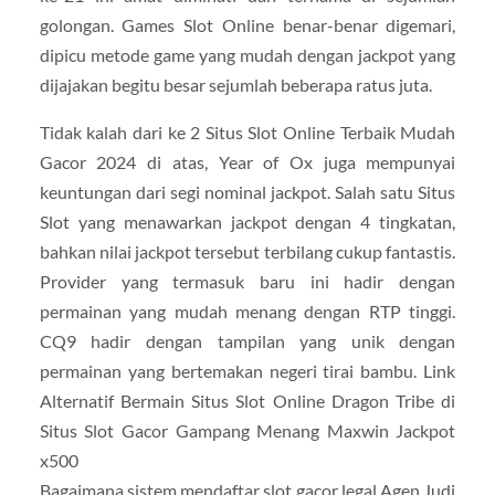
golongan. Games Slot Online benar-benar digemari,
dipicu metode game yang mudah dengan jackpot yang
dijajakan begitu besar sejumlah beberapa ratus juta.
Tidak kalah dari ke 2 Situs Slot Online Terbaik Mudah
Gacor 2024 di atas, Year of Ox juga mempunyai
keuntungan dari segi nominal jackpot. Salah satu Situs
Slot yang menawarkan jackpot dengan 4 tingkatan,
bahkan nilai jackpot tersebut terbilang cukup fantastis.
Provider yang termasuk baru ini hadir dengan
permainan yang mudah menang dengan RTP tinggi.
CQ9 hadir dengan tampilan yang unik dengan
permainan yang bertemakan negeri tirai bambu. Link
Alternatif Bermain Situs Slot Online Dragon Tribe di
Situs Slot Gacor Gampang Menang Maxwin Jackpot
x500
Bagaimana sistem mendaftar slot gacor legal Agen Judi