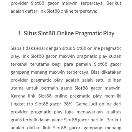
provider Slot88 gacor maxwin terpercaya. Berikut
adalah daftar link Slot88 online terpercaya:
1. Situs Slot88 Online Pragmatic Play
Siapa tidak kenal dengan situs Slot88 online pragmatic
play, link Slot88 gacor maxwin pragmatic play sudah
terkenal terutama bagi para pemain Slot88 gacor
gampang menang maxwin terpercaya. Bisa dikatakan
provider pragmatic play adalah salah satu pilihan
utama untuk bermain game Slot88 gacor maxwin.
Karena link Slot88 online pragmatic play memiliki
tingkat rtp Slot88 gacor 98%. Game judi online dari
provider pragmatic play juga menawarkan kualitas
grafis terbaik dalam game Slot88 gacor hari ini. Berikut
adalah daftar link Slot88 gacor gampang menang