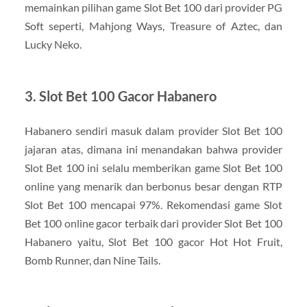
memainkan pilihan game Slot Bet 100 dari provider PG
Soft seperti, Mahjong Ways, Treasure of Aztec, dan
Lucky Neko.
3. Slot Bet 100 Gacor Habanero
Habanero sendiri masuk dalam provider Slot Bet 100
jajaran atas, dimana ini menandakan bahwa provider
Slot Bet 100 ini selalu memberikan game Slot Bet 100
online yang menarik dan berbonus besar dengan RTP
Slot Bet 100 mencapai 97%. Rekomendasi game Slot
Bet 100 online gacor terbaik dari provider Slot Bet 100
Habanero yaitu, Slot Bet 100 gacor Hot Hot Fruit,
Bomb Runner, dan Nine Tails.