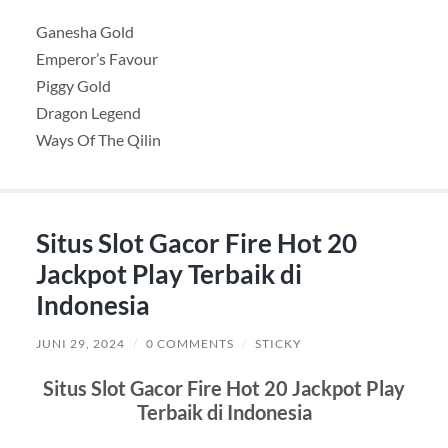
Ganesha Gold
Emperor’s Favour
Piggy Gold
Dragon Legend
Ways Of The Qilin
Situs Slot Gacor Fire Hot 20
Jackpot Play Terbaik di
Indonesia
JUNI 29, 2024
/
0 COMMENTS
/
STICKY
Situs Slot Gacor Fire Hot 20 Jackpot Play
Terbaik di Indonesia