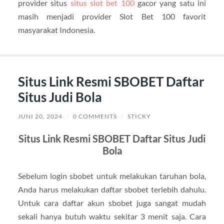
provider situs
situs slot bet 100
gacor yang satu ini
masih menjadi provider Slot Bet 100 favorit
masyarakat Indonesia.
Situs Link Resmi SBOBET Daftar
Situs Judi Bola
JUNI 20, 2024
/
0 COMMENTS
/
STICKY
Situs Link Resmi SBOBET Daftar Situs Judi
Bola
Sebelum login sbobet untuk melakukan taruhan bola,
Anda harus melakukan daftar sbobet terlebih dahulu.
Untuk cara daftar akun sbobet juga sangat mudah
sekali hanya butuh waktu sekitar 3 menit saja. Cara