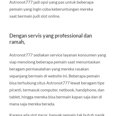
Astronot777 jadi opsi yang pas untuk beberapa
pemain yang ingin coba keberuntungan mereka
saat bermain judi slot online.
Dengan servis yang professional dan
ramah,
Astronot777 sediakan service layanan konsumen yang
siap menolong beberapa pemain saat menuntaskan
beragam permasalahan yang mereka rasakan
sepanjang bermain di website ini. Beberapa pemain
bisa terhubung situs Astronot777 lewat beragam tipe
piranti, termasuk computer, netbook, handphone, dan
tablet, hingga mereka bisa bermain kapan saja dan di
mana saja mereka berada.
Karena ada slot gacor, banyak pemain tak butuh panik